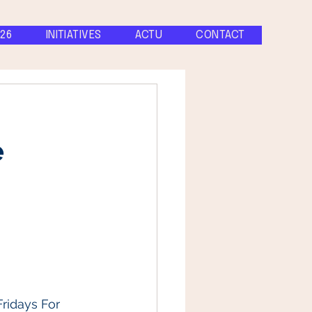
26
INITIATIVES
ACTU
CONTACT
e
ridays For 