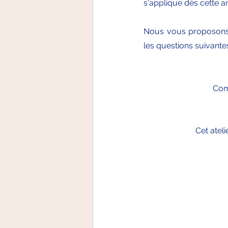
s'applique dès cette a
Nous vous proposons d
les questions suivantes :​​
Com
Cet atel