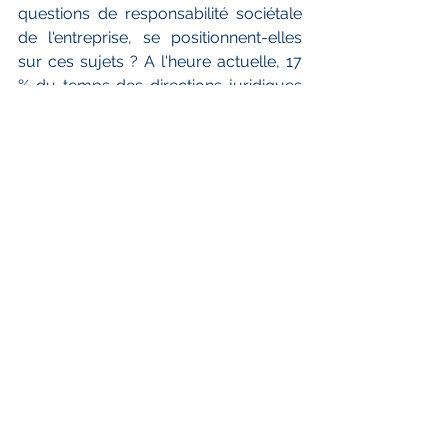
questions de responsabilité sociétale 
de l'entreprise, se positionnent-elles 
sur ces sujets ? A l'heure actuelle, 17 
% du temps des directions juridiques 
est consacré à la mise en place du 
cadre RSE dans leur entreprise, 
calcule l'étude. Le pourcentage 
correspond à une moyenne du temps 
que les 120 répondants estiment 
dédier à la RSE.
>> Lire la suite << 