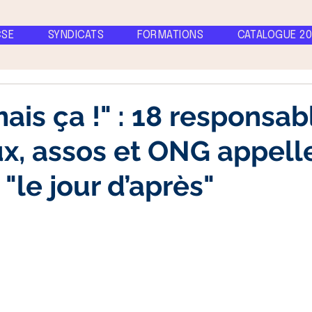
CSE
SYNDICATS
FORMATIONS
CATALOGUE 20
mais ça !" : 18 responsab
x, assos et ONG appell
"le jour d’après"