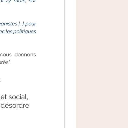
i 27 mars, sur 
istes [...] pour 
c les politiques 
 nous donnons 
rès". 
 
 
t social, 
 désordre 