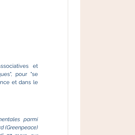
sociatives et 
es", pour "se 
nce et dans le 
mentales parmi 
ard (Greenpeace) 