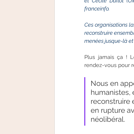
et Cécile Duflot (O
franceinfo.
Ces organisations lan
reconstruire ensemble
menées jusque-là et 
Plus jamais ça ! 
rendez-vous pour réi
Nous en appel
humanistes, e
reconstruire 
en rupture av
néolibéral.