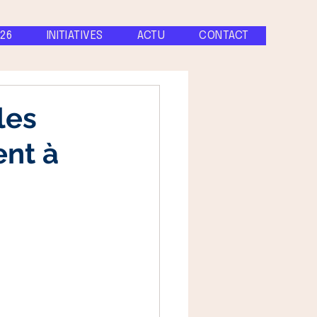
26
INITIATIVES
ACTU
CONTACT
les
ent à