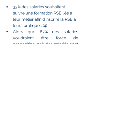
33% des salariés souhaitent 
suivre une formation RSE liée à 
leur métier afin d’inscrire la RSE à 
leurs pratiques (4)
Alors que 67% des salariés 
voudraient être force de 
proposition, 93% des salariés n’ont 
pas suivi de vraie formation sur le 
sujet (2)
Les techniques de production
78% des Français pensent qu’une 
entreprise est responsable de 
l’éthique de ses fournisseurs. (1)