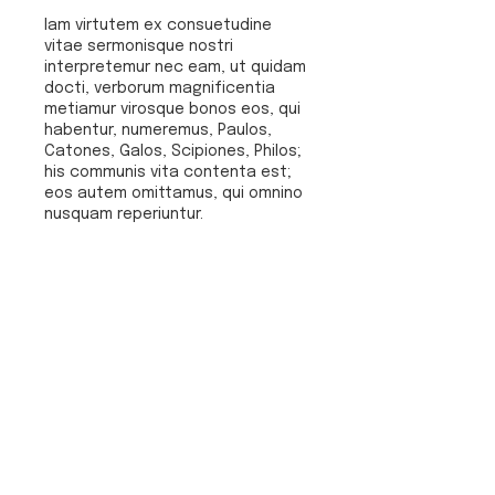
Iam virtutem ex consuetudine
vitae sermonisque nostri
interpretemur nec eam, ut quidam
docti, verborum magnificentia
metiamur virosque bonos eos, qui
habentur, numeremus, Paulos,
Catones, Galos, Scipiones, Philos;
his communis vita contenta est;
eos autem omittamus, qui omnino
nusquam reperiuntur.
Billets
Vente expirée
Type de billet
Formation GATE17
Plus d'info