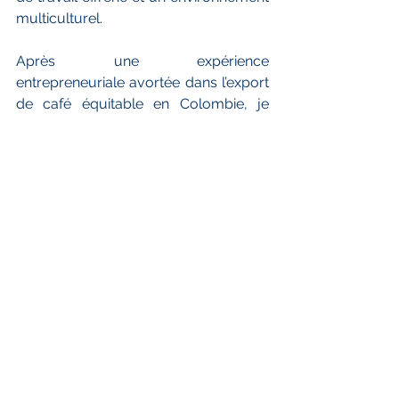
multiculturel.
Après une expérience 
entrepreneuriale avortée dans l’export 
de café équitable en Colombie, je 
décide de revenir à mes origines, 
personnelles et professionnelles.
J’intègre alors le pôle économique et 
financier d’un cabinet de conseil aux 
IRP à Paris. Lors de mon recrutement, 
le manager me demande si j’ai des 
engagements politiques ou associatif. 
Je lui réponds "Oui, je suis de gauche 
!". Mon patron m’indique que cette 
expérience professionnelle 
"connotera" mon CV pour la suite, je 
prends alors conscience du profond 
clivage des partenaires sociaux 