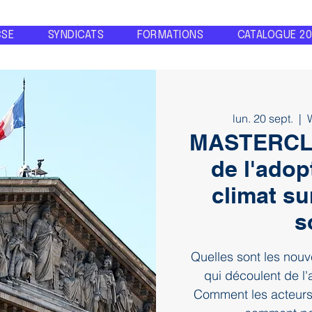
CSE
SYNDICATS
FORMATIONS
CATALOGUE 20
lun. 20 sept.
  |  
MASTERCLA
de l'adopt
climat su
s
Quelles sont les nou
qui découlent de l'
Comment les acteurs