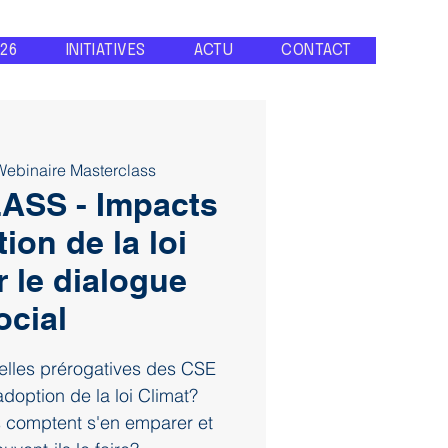
26
INITIATIVES
ACTU
CONTACT
Webinaire Masterclass
SS - Impacts
ion de la loi
r le dialogue
ocial
velles prérogatives des CSE
adoption de la loi Climat?
 comptent s'en emparer et