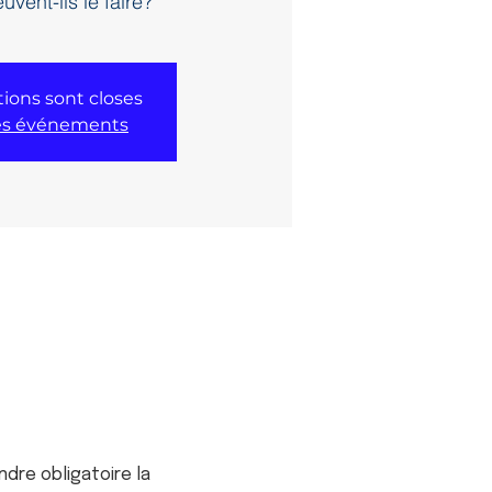
vent-ils le faire?
tions sont closes
res événements
ndre obligatoire la 